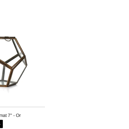
at 7" - Or
S